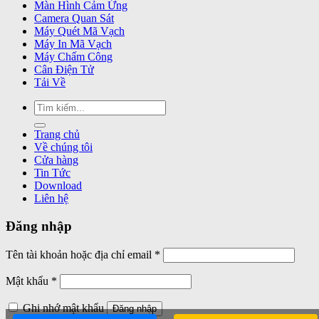
Màn Hình Cảm Ứng
Camera Quan Sát
Máy Quét Mã Vạch
Máy In Mã Vạch
Máy Chấm Công
Cân Điện Tử
Tải Về
Tìm
kiếm:
Trang chủ
Về chúng tôi
Cửa hàng
Tin Tức
Download
Liên hệ
Đăng nhập
Bắt
Tên tài khoản hoặc địa chỉ email
*
buộc
Bắt
Mật khẩu
*
buộc
Ghi nhớ mật khẩu
Đăng nhập