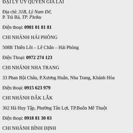
ĐẠI LÝ ỦY QUYỀN GIA LAI
Địa chỉ:
31B
,
Lý Nam Đế
,
P. Trà Bá,
TP. Pleiku
Điện thoại:
0981 01 81 81
CHI NHÁNH HẢI PHÒNG
508B Thiên Lôi – Lê Chân – Hải Phòng
Điện Thoại:
0972 274 123
CHI NHÁNH NHA TRANG
33 Phan Bội Châu, P.Xương Huân, Nha Trang, Khánh Hòa
Điện thoại:
0915 623 979
CHI NHÁNH ĐẮK LẮK
302 Hà Huy Tập, Phường Tân Lợi, TP.Buôn Mê Thuột
Điện thoại:
0918 81 30 03
CHI NHÁNH BÌNH ĐỊNH