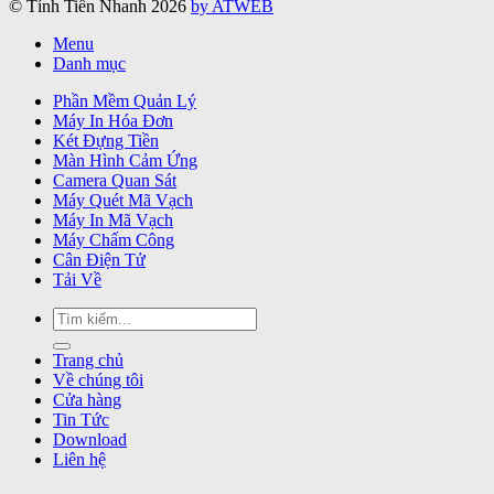
© Tính Tiền Nhanh 2026
by ATWEB
Menu
Danh mục
Phần Mềm Quản Lý
Máy In Hóa Đơn
Két Đựng Tiền
Màn Hình Cảm Ứng
Camera Quan Sát
Máy Quét Mã Vạch
Máy In Mã Vạch
Máy Chấm Công
Cân Điện Tử
Tải Về
Tìm
kiếm:
Trang chủ
Về chúng tôi
Cửa hàng
Tin Tức
Download
Liên hệ