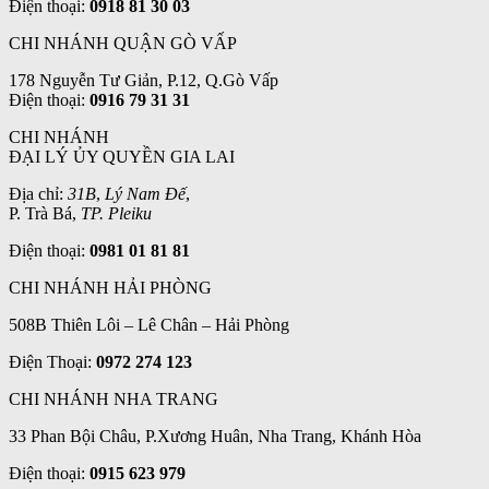
Điện thoại:
0918 81 30 03
CHI NHÁNH QUẬN GÒ VẤP
178 Nguyễn Tư Giản, P.12, Q.Gò Vấp
Điện thoại:
0916 79 31 31
CHI NHÁNH
ĐẠI LÝ ỦY QUYỀN GIA LAI
Địa chỉ:
31B
,
Lý Nam Đế
,
P. Trà Bá,
TP. Pleiku
Điện thoại:
0981 01 81 81
CHI NHÁNH HẢI PHÒNG
508B Thiên Lôi – Lê Chân – Hải Phòng
Điện Thoại:
0972 274 123
CHI NHÁNH NHA TRANG
33 Phan Bội Châu, P.Xương Huân, Nha Trang, Khánh Hòa
Điện thoại:
0915 623 979