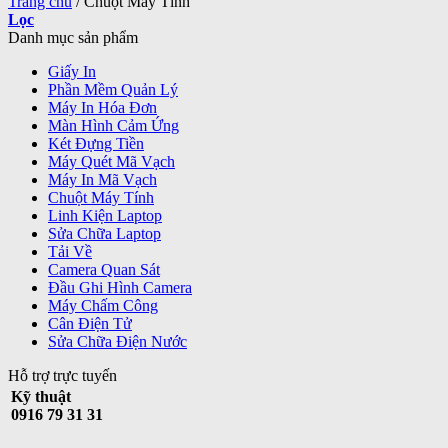
Trang chủ
/
Chuột Máy Tính
Lọc
Danh mục sản phẩm
Giấy In
Phần Mềm Quản Lý
Máy In Hóa Đơn
Màn Hình Cảm Ứng
Két Đựng Tiền
Máy Quét Mã Vạch
Máy In Mã Vạch
Chuột Máy Tính
Linh Kiện Laptop
Sửa Chữa Laptop
Tải Về
Camera Quan Sát
Đầu Ghi Hình Camera
Máy Chấm Công
Cân Điện Tử
Sửa Chữa Điện Nước
Hỗ trợ trực tuyến
Kỹ thuật
0916 79 31 31