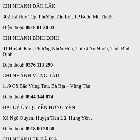
CHI NHÁNH ĐẮK LẮK
302 Hà Huy Tập, Phường Tân Lợi, TP.Buôn Mê Thuột
Điện thoại:
0918 81 30 03
CHI NHÁNH BÌNH ĐỊNH
01 Huỳnh Kim, Phường Nhơn Hòa, Thị xã An Nhơn, Tỉnh Bình
Định
Điện thoại:
0376 113 290
CHI NHÁNH VŨNG TÀU
11/9 Cô Bắc Vũng Tàu, Bà Rịa – Vũng Tàu.
Điện thoại:
0944 344 874
ĐẠI LÝ ỦY QUYỀN HƯNG YÊN
Xã Ngô Quyền, Huyện Tiên Lữ, Hưng Yên .
Điện thoại:
0918 00 58 58
CHI NHÁNH TP. BÀ RỊA