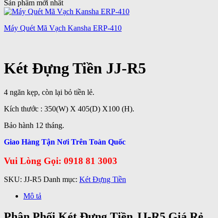
Sản phẩm mới nhất
Máy Quét Mã Vạch Kansha ERP-410
Két Đựng Tiền JJ-R5
4 ngăn kẹp, còn lại bỏ tiền lẻ.
Kích thước : 350(W) X 405(D) X100 (H).
Bảo hành 12 tháng.
Giao Hàng Tận Nơi Trên Toàn Quốc
Vui Lòng Gọi: 0918 81 3003
SKU:
JJ-R5
Danh mục:
Két Đựng Tiền
Mô tả
Phân Phối Két Đựng Tiền JJ-R5 Giá Rẻ