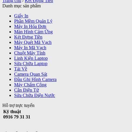
Trang chủ
/
Két Đựng Tiền
Danh mục sản phẩm
Giấy In
Phần Mềm Quản Lý
Máy In Hóa Đơn
Màn Hình Cảm Ứng
Két Đựng Tiền
Máy Quét Mã Vạch
Máy In Mã Vạch
Chuột Máy Tính
Linh Kiện Laptop
Sửa Chữa Laptop
Tải Về
Camera Quan Sát
Đầu Ghi Hình Camera
Máy Chấm Công
Cân Điện Tử
Sửa Chữa Điện Nước
Hỗ trợ trực tuyến
Kỹ thuật
0916 79 31 31