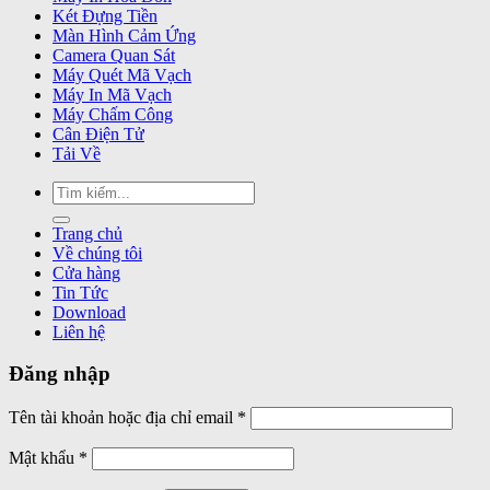
Két Đựng Tiền
Màn Hình Cảm Ứng
Camera Quan Sát
Máy Quét Mã Vạch
Máy In Mã Vạch
Máy Chấm Công
Cân Điện Tử
Tải Về
Tìm
kiếm:
Trang chủ
Về chúng tôi
Cửa hàng
Tin Tức
Download
Liên hệ
Đăng nhập
Bắt
Tên tài khoản hoặc địa chỉ email
*
buộc
Bắt
Mật khẩu
*
buộc