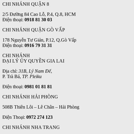
CHI NHÁNH QUẬN 8
2/5 Đường 84 Cao Lỗ, P.4, Q.8, HCM
Điện thoại:
0918 81 30 03
CHI NHÁNH QUẬN GÒ VẤP
178 Nguyễn Tư Giản, P.12, Q.Gò Vấp
Điện thoại:
0916 79 31 31
CHI NHÁNH
ĐẠI LÝ ỦY QUYỀN GIA LAI
Địa chỉ:
31B
,
Lý Nam Đế
,
P. Trà Bá,
TP. Pleiku
Điện thoại:
0981 01 81 81
CHI NHÁNH HẢI PHÒNG
508B Thiên Lôi – Lê Chân – Hải Phòng
Điện Thoại:
0972 274 123
CHI NHÁNH NHA TRANG