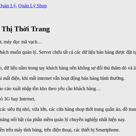
Quản Lý
,
Quản Lý Shop
Thị Thời Trang
huột, máy đọc mã vạch…
hách muốn quản lý, Server chứa tất cả các dữ liệu bán hàng được đặt tạ
, dữ liệu nằm trong tay khách hàng nên không sợ đối thủ thăm dò và ă
hi mất điện, khi mất internet vẫn hoạt động bán hàng bình thường.
báo cáo xuất nhập tồn kho theo yêu cầu khách hàng…
ó 3G hay Internet.
ác siêu thị nhỏ, vừa lớn, các cửa hàng shop thời trang quần áo, đồ tr
h năng nổi bật của phần mềm quản lý chuyên nghiệp nhất hiện nay.
iền trên máy tính bảng, trên điện thoại, các thiết bị Smartphone.