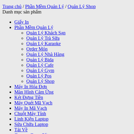
Trang chủ
/
Phần Mềm Quản Lý
/
Quản Lý Shop
Danh mục sản phẩm
Giấy In
Phần Mềm Quản Lý
Quản Lý Khách Sạn
Quản Lý Trà Sữa
Quản Lý Karaoke
Order Món
Quản Lý Nhà Hàng
Quản Lý Bida
Quản Lý Cafe
Quản Lý Gym
Quản Lý Pos
Quản Lý Shop
Máy In Hóa Đơn
Màn Hình Cảm Ứng
Két Đựng Tiền
Máy Quét Mã Vạch
Máy In Mã Vạch
Chuột Máy Tính
Linh Kiện Laptop
Sửa Chữa Laptop
Tải Về