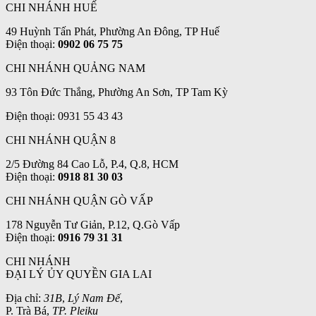
CHI NHÁNH HUẾ
49 Huỳnh Tấn Phát, Phường An Đông, TP Huế
Điện thoại:
0902 06 75 75
CHI NHÁNH QUẢNG NAM
93 Tôn Đức Thắng, Phường An Sơn, TP Tam Kỳ
Điện thoại: 0931 55 43 43
CHI NHÁNH QUẬN 8
2/5 Đường 84 Cao Lỗ, P.4, Q.8, HCM
Điện thoại:
0918 81 30 03
CHI NHÁNH QUẬN GÒ VẤP
178 Nguyễn Tư Giản, P.12, Q.Gò Vấp
Điện thoại:
0916 79 31 31
CHI NHÁNH
ĐẠI LÝ ỦY QUYỀN GIA LAI
Địa chỉ:
31B
,
Lý Nam Đế
,
P. Trà Bá,
TP. Pleiku