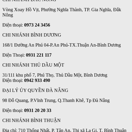
Vòng Xoay Hồ Vịt, Phường Nghĩa Thành, TP. Gia Nghĩa, Đắk
Nông
Điện thoại:
0973 24 3456
CHI NHÁNH BÌNH DƯƠNG
168/1 Đường An Phú 04-P.An Phú-TX.Thuận An-Bình Dương
Điện Thoại:
0931 221 117
CHI NHÁNH THỦ DẦU MỘT
31/111 khu phố 7, Phú Thọ, Thủ Dầu Một, Bình Dương
Điện thoại:
0942 933 490
ĐẠI LÝ ỦY QUYỀN ĐÀ NẴNG
98 Đỗ Quang, P.Vĩnh Trung, Q.Thanh Khê, Tp Đà Nẵng
Điện thoại:
0931 20 20 33
CHI NHÁNH BÌNH THUẬN
Địa chỉ: 710 Thống Nhất, P. Tân An, Thị xã La Gi, T. Bình Thuận