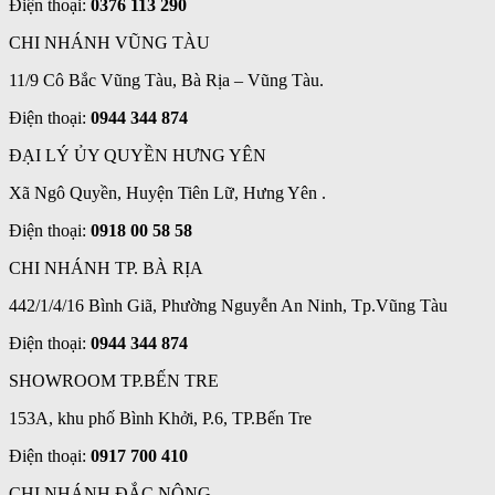
Điện thoại:
0376 113 290
CHI NHÁNH VŨNG TÀU
11/9 Cô Bắc Vũng Tàu, Bà Rịa – Vũng Tàu.
Điện thoại:
0944 344 874
ĐẠI LÝ ỦY QUYỀN HƯNG YÊN
Xã Ngô Quyền, Huyện Tiên Lữ, Hưng Yên .
Điện thoại:
0918 00 58 58
CHI NHÁNH TP. BÀ RỊA
442/1/4/16 Bình Giã, Phường Nguyễn An Ninh, Tp.Vũng Tàu
Điện thoại:
0944 344 874
SHOWROOM TP.BẾN TRE
153A, khu phố Bình Khởi, P.6, TP.Bến Tre
Điện thoại:
0917 700 410
CHI NHÁNH ĐẮC NÔNG