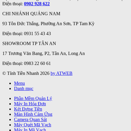
Điện thoại:
0902 928 622
CHI NHÁNH QUẢNG NAM
93 Tôn Đức Thắng, Phường An Sơn, TP Tam Kỳ
Điện thoại: 0931 55 43 43
SHOWROOM TP TÂN AN
17 Trương Văn Bang, P2, Tân An, Long An
Điện thoại: 0983 22 60 61
© Tính Tiền Nhanh 2026
by ATWEB
Menu
Danh mục
Phần Mềm Quản Lý
Máy In Hóa Đơn
Két Đựng Tiền
Màn Hình Cảm Ứng
Camera Quan Sát
Máy Quét Mã Vạch
Máy In Mã Vạch