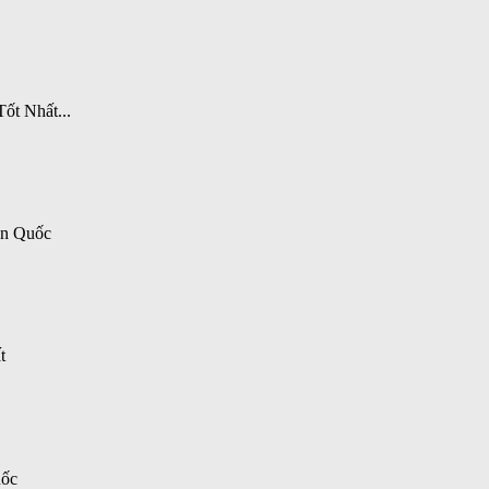
t Nhất...
àn Quốc
t
Quốc