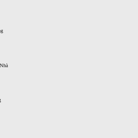
ng
i Nhà
g