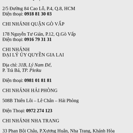
2/5 Đường 84 Cao Lỗ, P.4, Q.8, HCM
Điện thoại:
0918 81 30 03
CHI NHÁNH QUẬN GÒ VẤP
178 Nguyễn Tư Giản, P.12, Q.Gò Vấp
Điện thoại:
0916 79 31 31
CHI NHÁNH
ĐẠI LÝ ỦY QUYỀN GIA LAI
Địa chỉ:
31B
,
Lý Nam Đế
,
P. Trà Bá,
TP. Pleiku
Điện thoại:
0981 01 81 81
CHI NHÁNH HẢI PHÒNG
508B Thiên Lôi – Lê Chân – Hải Phòng
Điện Thoại:
0972 274 123
CHI NHÁNH NHA TRANG
33 Phan Bội Châu, P.Xương Huân, Nha Trang, Khánh Hòa