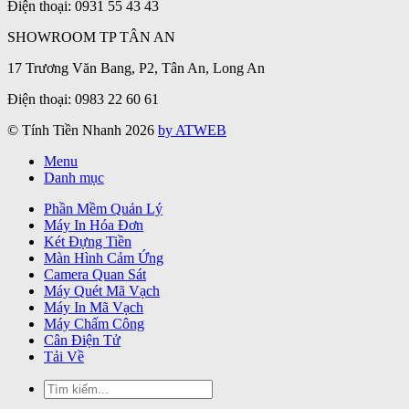
Điện thoại: 0931 55 43 43
SHOWROOM TP TÂN AN
17 Trương Văn Bang, P2, Tân An, Long An
Điện thoại: 0983 22 60 61
© Tính Tiền Nhanh 2026
by ATWEB
Menu
Danh mục
Phần Mềm Quản Lý
Máy In Hóa Đơn
Két Đựng Tiền
Màn Hình Cảm Ứng
Camera Quan Sát
Máy Quét Mã Vạch
Máy In Mã Vạch
Máy Chấm Công
Cân Điện Tử
Tải Về
Tìm
kiếm: