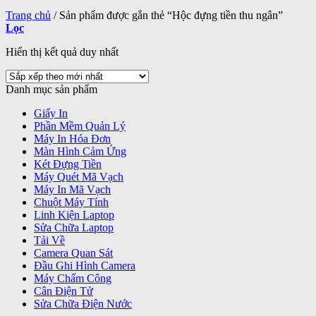
Trang chủ
/
Sản phẩm được gắn thẻ “Hộc đựng tiền thu ngân”
Lọc
Hiển thị kết quả duy nhất
Danh mục sản phẩm
Giấy In
Phần Mềm Quản Lý
Máy In Hóa Đơn
Màn Hình Cảm Ứng
Két Đựng Tiền
Máy Quét Mã Vạch
Máy In Mã Vạch
Chuột Máy Tính
Linh Kiện Laptop
Sửa Chữa Laptop
Tải Về
Camera Quan Sát
Đầu Ghi Hình Camera
Máy Chấm Công
Cân Điện Tử
Sửa Chữa Điện Nước