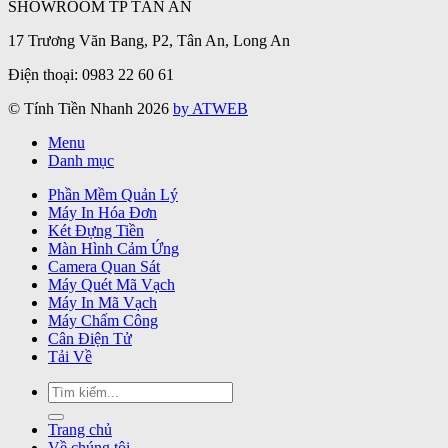
SHOWROOM TP TÂN AN
17 Trương Văn Bang, P2, Tân An, Long An
Điện thoại: 0983 22 60 61
© Tính Tiền Nhanh 2026
by ATWEB
Menu
Danh mục
Phần Mềm Quản Lý
Máy In Hóa Đơn
Két Đựng Tiền
Màn Hình Cảm Ứng
Camera Quan Sát
Máy Quét Mã Vạch
Máy In Mã Vạch
Máy Chấm Công
Cân Điện Tử
Tải Về
Tìm
kiếm:
Trang chủ
Về chúng tôi