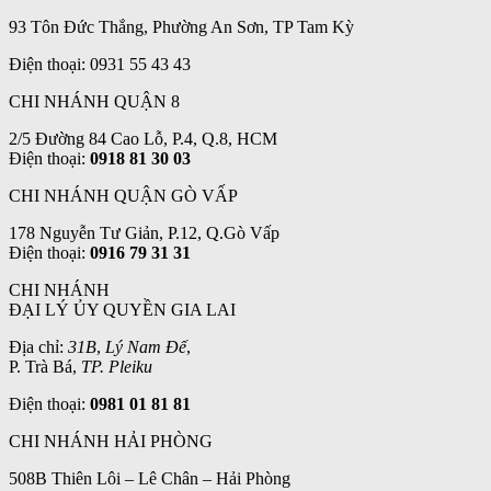
93 Tôn Đức Thắng, Phường An Sơn, TP Tam Kỳ
Điện thoại: 0931 55 43 43
CHI NHÁNH QUẬN 8
2/5 Đường 84 Cao Lỗ, P.4, Q.8, HCM
Điện thoại:
0918 81 30 03
CHI NHÁNH QUẬN GÒ VẤP
178 Nguyễn Tư Giản, P.12, Q.Gò Vấp
Điện thoại:
0916 79 31 31
CHI NHÁNH
ĐẠI LÝ ỦY QUYỀN GIA LAI
Địa chỉ:
31B
,
Lý Nam Đế
,
P. Trà Bá,
TP. Pleiku
Điện thoại:
0981 01 81 81
CHI NHÁNH HẢI PHÒNG
508B Thiên Lôi – Lê Chân – Hải Phòng