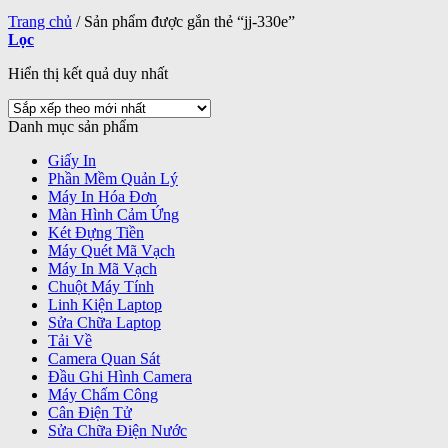
Trang chủ
/
Sản phẩm được gắn thẻ “jj-330e”
Lọc
Hiển thị kết quả duy nhất
Danh mục sản phẩm
Giấy In
Phần Mềm Quản Lý
Máy In Hóa Đơn
Màn Hình Cảm Ứng
Két Đựng Tiền
Máy Quét Mã Vạch
Máy In Mã Vạch
Chuột Máy Tính
Linh Kiện Laptop
Sửa Chữa Laptop
Tải Về
Camera Quan Sát
Đầu Ghi Hình Camera
Máy Chấm Công
Cân Điện Tử
Sửa Chữa Điện Nước