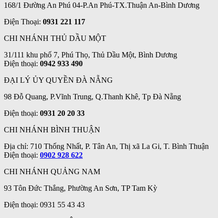
168/1 Đường An Phú 04-P.An Phú-TX.Thuận An-Bình Dương
Điện Thoại:
0931 221 117
CHI NHÁNH THỦ DẦU MỘT
31/111 khu phố 7, Phú Thọ, Thủ Dầu Một, Bình Dương
Điện thoại:
0942 933 490
ĐẠI LÝ ỦY QUYỀN ĐÀ NẴNG
98 Đỗ Quang, P.Vĩnh Trung, Q.Thanh Khê, Tp Đà Nẵng
Điện thoại:
0931 20 20 33
CHI NHÁNH BÌNH THUẬN
Địa chỉ: 710 Thống Nhất, P. Tân An, Thị xã La Gi, T. Bình Thuận
Điện thoại:
0902 928 622
CHI NHÁNH QUẢNG NAM
93 Tôn Đức Thắng, Phường An Sơn, TP Tam Kỳ
Điện thoại: 0931 55 43 43