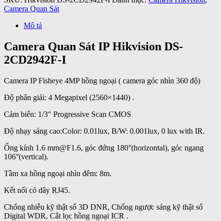
Camera Quan Sát
Mô tả
Camera Quan Sát IP Hikvision DS-
2CD2942F-I
Camera IP Fisheye 4MP hồng ngoại ( camera góc nhìn 360 độ)
Độ phân giải: 4 Megapixel (2560×1440) .
Cảm biến: 1/3″ Progressive Scan CMOS
Độ nhạy sáng cao:Color: 0.01lux, B/W: 0.001lux, 0 lux with IR.
Ống kính 1.6 mm@F1.6, góc đứng 180°(horizontal), góc ngang
106°(vertical).
Tầm xa hồng ngoại nhìn đêm: 8m.
Kết nối có dây RJ45.
Chống nhiễu kỹ thật số 3D DNR, Chống ngược sáng kỹ thật số
Digital WDR, Cắt lọc hồng ngoại ICR .