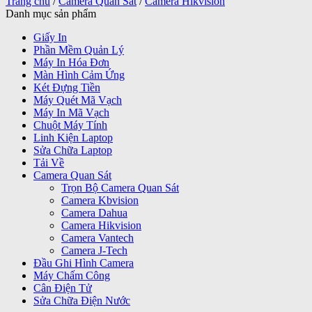
Trang chủ
/
Camera Quan Sát
/
Camera Hikvision
Danh mục sản phẩm
Giấy In
Phần Mềm Quản Lý
Máy In Hóa Đơn
Màn Hình Cảm Ứng
Két Đựng Tiền
Máy Quét Mã Vạch
Máy In Mã Vạch
Chuột Máy Tính
Linh Kiện Laptop
Sửa Chữa Laptop
Tải Về
Camera Quan Sát
Trọn Bộ Camera Quan Sát
Camera Kbvision
Camera Dahua
Camera Hikvision
Camera Vantech
Camera J-Tech
Đầu Ghi Hình Camera
Máy Chấm Công
Cân Điện Tử
Sửa Chữa Điện Nước