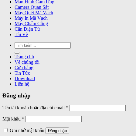
Màn Hình Cảm Ứng
Camera Quan Sát
Máy Quét Mã Vạch
Máy In Mã Vạch
Máy Chấm Công
Cân Điện Tử
Tải Về
Tìm
kiếm:
Trang chủ
Về chúng tôi
Cửa hàng
Tin Tức
Download
Liên hệ
Đăng nhập
Bắt
Tên tài khoản hoặc địa chỉ email
*
buộc
Bắt
Mật khẩu
*
buộc
Ghi nhớ mật khẩu
Đăng nhập