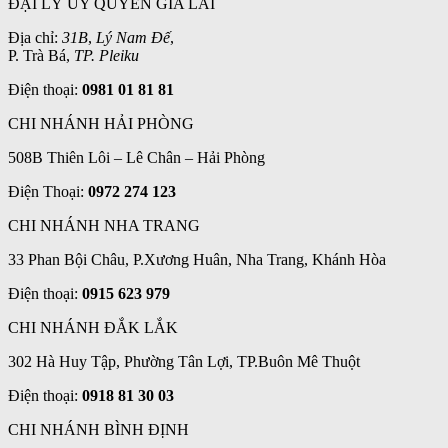
ĐẠI LÝ ỦY QUYỀN GIA LAI
Địa chỉ:
31B
,
Lý Nam Đế
,
P. Trà Bá,
TP. Pleiku
Điện thoại:
0981 01 81 81
CHI NHÁNH HẢI PHÒNG
508B Thiên Lôi – Lê Chân – Hải Phòng
Điện Thoại:
0972 274 123
CHI NHÁNH NHA TRANG
33 Phan Bội Châu, P.Xương Huân, Nha Trang, Khánh Hòa
Điện thoại:
0915 623 979
CHI NHÁNH ĐẮK LẮK
302 Hà Huy Tập, Phường Tân Lợi, TP.Buôn Mê Thuột
Điện thoại:
0918 81 30 03
CHI NHÁNH BÌNH ĐỊNH