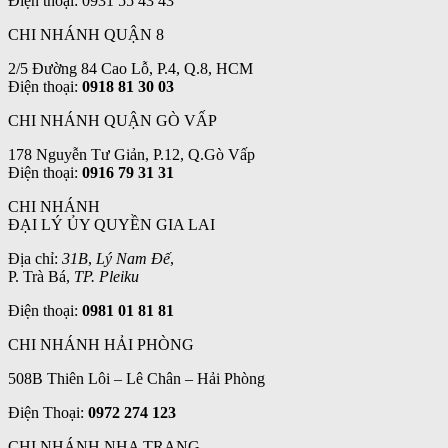
Điện thoại: 0931 55 43 43
CHI NHÁNH QUẬN 8
2/5 Đường 84 Cao Lỗ, P.4, Q.8, HCM
Điện thoại:
0918 81 30 03
CHI NHÁNH QUẬN GÒ VẤP
178 Nguyễn Tư Giản, P.12, Q.Gò Vấp
Điện thoại:
0916 79 31 31
CHI NHÁNH
ĐẠI LÝ ỦY QUYỀN GIA LAI
Địa chỉ:
31B
,
Lý Nam Đế
,
P. Trà Bá,
TP. Pleiku
Điện thoại:
0981 01 81 81
CHI NHÁNH HẢI PHÒNG
508B Thiên Lôi – Lê Chân – Hải Phòng
Điện Thoại:
0972 274 123
CHI NHÁNH NHA TRANG