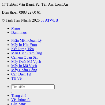
17 Trương Văn Bang, P2, Tân An, Long An
Điện thoại: 0983 22 60 61
© Tính Tiền Nhanh 2026
by ATWEB
Menu
Danh mục
Phần Mềm Quản Lý
Máy In Hóa Đơn
Két Đựng Tiền
Màn Hình Cảm Ứng
Camera Quan Sát
Máy Quét Mã Vạch
Máy In Mã Vạch
Máy Chấm Công
Cân Điện Tử
Tải Về
Tìm
kiếm:
Trang chủ
Về chúng tôi
Cửa hàng