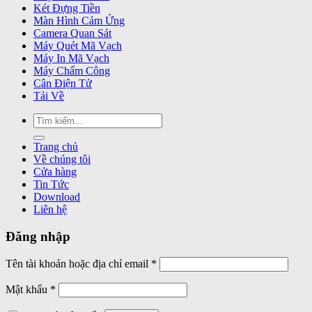
Két Đựng Tiền
Màn Hình Cảm Ứng
Camera Quan Sát
Máy Quét Mã Vạch
Máy In Mã Vạch
Máy Chấm Công
Cân Điện Tử
Tải Về
Tìm
kiếm:
Trang chủ
Về chúng tôi
Cửa hàng
Tin Tức
Download
Liên hệ
Đăng nhập
Bắt
Tên tài khoản hoặc địa chỉ email
*
buộc
Bắt
Mật khẩu
*
buộc