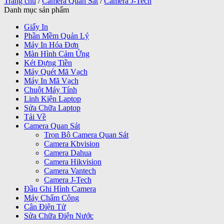
Trang chủ
/
Camera Quan Sát
/
Camera J-Tech
Danh mục sản phẩm
Giấy In
Phần Mềm Quản Lý
Máy In Hóa Đơn
Màn Hình Cảm Ứng
Két Đựng Tiền
Máy Quét Mã Vạch
Máy In Mã Vạch
Chuột Máy Tính
Linh Kiện Laptop
Sửa Chữa Laptop
Tải Về
Camera Quan Sát
Trọn Bộ Camera Quan Sát
Camera Kbvision
Camera Dahua
Camera Hikvision
Camera Vantech
Camera J-Tech
Đầu Ghi Hình Camera
Máy Chấm Công
Cân Điện Tử
Sửa Chữa Điện Nước