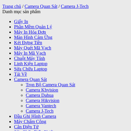
Trang chủ
/
Camera Quan Sát
/
Camera J-Tech
Danh mục sản phẩm
Giấy In
Phần Mềm Quản Lý
Máy In Hóa Đơn
Màn Hình Cảm Ứng
Két Đựng Tiền
Máy Quét Mã Vạch
Máy In Mã Vạch
Chuột Máy Tính
Linh Kiện Laptop
Sửa Chữa Laptop
Tải Về
Camera Quan Sát
Trọn Bộ Camera Quan Sát
Camera Kbvision
Camera Dahua
Camera Hikvision
Camera Vantech
Camera J-Tech
Đầu Ghi Hình Camera
Máy Chấm Công
Cân Điện Tử