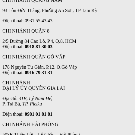
CHI NHÁNH QUẢNG NAM
93 Tôn Đức Thắng, Phường An Sơn, TP Tam Kỳ
Điện thoại: 0931 55 43 43
CHI NHÁNH QUẬN 8
2/5 Đường 84 Cao Lỗ, P.4, Q.8, HCM
Điện thoại:
0918 81 30 03
CHI NHÁNH QUẬN GÒ VẤP
178 Nguyễn Tư Giản, P.12, Q.Gò Vấp
Điện thoại:
0916 79 31 31
CHI NHÁNH
ĐẠI LÝ ỦY QUYỀN GIA LAI
Địa chỉ:
31B
,
Lý Nam Đế
,
P. Trà Bá,
TP. Pleiku
Điện thoại:
0981 01 81 81
CHI NHÁNH HẢI PHÒNG
508B Thiên Lôi – Lê Chân – Hải Phòng