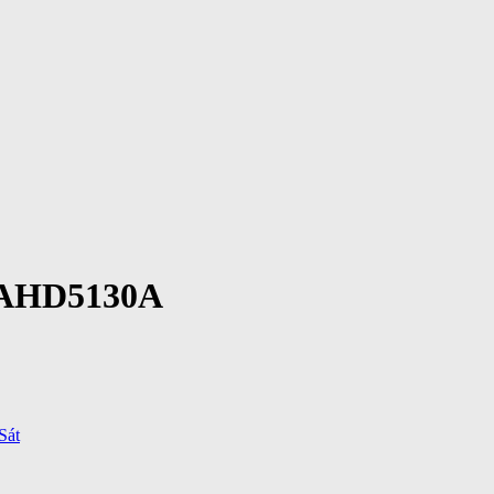
 AHD5130A
Sát