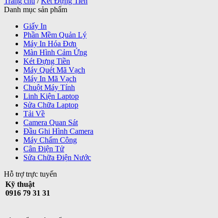
Trang chủ
/
Két Đựng Tiền
Danh mục sản phẩm
Giấy In
Phần Mềm Quản Lý
Máy In Hóa Đơn
Màn Hình Cảm Ứng
Két Đựng Tiền
Máy Quét Mã Vạch
Máy In Mã Vạch
Chuột Máy Tính
Linh Kiện Laptop
Sửa Chữa Laptop
Tải Về
Camera Quan Sát
Đầu Ghi Hình Camera
Máy Chấm Công
Cân Điện Tử
Sửa Chữa Điện Nước
Hỗ trợ trực tuyến
Kỹ thuật
0916 79 31 31