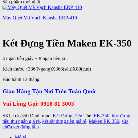
Sản phẩm mới nhất
Máy Quét Mã Vạch Kansha ERP-410
Két Đựng Tiền Maken EK-350
4 ngăn tiền giấy + 8 ngăn tiền xu.
Kích thước : 336(Ngang)X368(sâu)X80(cao)
Bảo hành 12 tháng
Giao Hàng Tận Nơi Trên Toàn Quốc
Vui Lòng Gọi: 0918 81 3003
SKU:
ek-350
Danh mục:
Két Đựng Tiền
Thẻ:
EK-350
,
hộc đựng
tiều thu ngân giá rẻ
,
két sắt đựng tiền giá rẻ
,
Maken EK-350
,
sửa
chữa két đựng tiền
Mô tả