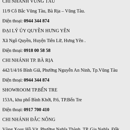
CHI NHÁNH VŨNG TÀU
11/9 Cô Bắc Vũng Tàu, Bà Rịa – Vũng Tàu.
Điện thoại:
0944 344 874
ĐẠI LÝ ỦY QUYỀN HƯNG YÊN
Xã Ngô Quyền, Huyện Tiên Lữ, Hưng Yên .
Điện thoại:
0918 00 58 58
CHI NHÁNH TP. BÀ RỊA
442/1/4/16 Bình Giã, Phường Nguyễn An Ninh, Tp.Vũng Tàu
Điện thoại:
0944 344 874
SHOWROOM TP.BẾN TRE
153A, khu phố Bình Khởi, P.6, TP.Bến Tre
Điện thoại:
0917 700 410
CHI NHÁNH ĐẮC NÔNG
Vòng Xoay Hồ Vịt, Phường Nghĩa Thành, TP. Gia Nghĩa, Đắk