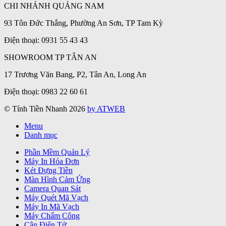
CHI NHÁNH QUẢNG NAM
93 Tôn Đức Thắng, Phường An Sơn, TP Tam Kỳ
Điện thoại: 0931 55 43 43
SHOWROOM TP TÂN AN
17 Trương Văn Bang, P2, Tân An, Long An
Điện thoại: 0983 22 60 61
© Tính Tiền Nhanh 2026
by ATWEB
Menu
Danh mục
Phần Mềm Quản Lý
Máy In Hóa Đơn
Két Đựng Tiền
Màn Hình Cảm Ứng
Camera Quan Sát
Máy Quét Mã Vạch
Máy In Mã Vạch
Máy Chấm Công
Cân Điện Tử