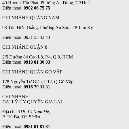
49 Huỳnh Tấn Phát, Phường An Đông, TP Huế
Điện thoại:
0902 06 75 75
CHI NHÁNH QUẢNG NAM
93 Tôn Đức Thắng, Phường An Sơn, TP Tam Kỳ
Điện thoại: 0931 55 43 43
CHI NHÁNH QUẬN 8
2/5 Đường 84 Cao Lỗ, P.4, Q.8, HCM
Điện thoại:
0918 81 30 03
CHI NHÁNH QUẬN GÒ VẤP
178 Nguyễn Tư Giản, P.12, Q.Gò Vấp
Điện thoại:
0916 79 31 31
CHI NHÁNH
ĐẠI LÝ ỦY QUYỀN GIA LAI
Địa chỉ:
31B
,
Lý Nam Đế
,
P. Trà Bá,
TP. Pleiku
Điện thoại:
0981 01 81 81