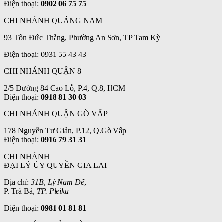
Điện thoại:
0902 06 75 75
CHI NHÁNH QUẢNG NAM
93 Tôn Đức Thắng, Phường An Sơn, TP Tam Kỳ
Điện thoại: 0931 55 43 43
CHI NHÁNH QUẬN 8
2/5 Đường 84 Cao Lỗ, P.4, Q.8, HCM
Điện thoại:
0918 81 30 03
CHI NHÁNH QUẬN GÒ VẤP
178 Nguyễn Tư Giản, P.12, Q.Gò Vấp
Điện thoại:
0916 79 31 31
CHI NHÁNH
ĐẠI LÝ ỦY QUYỀN GIA LAI
Địa chỉ:
31B
,
Lý Nam Đế
,
P. Trà Bá,
TP. Pleiku
Điện thoại:
0981 01 81 81