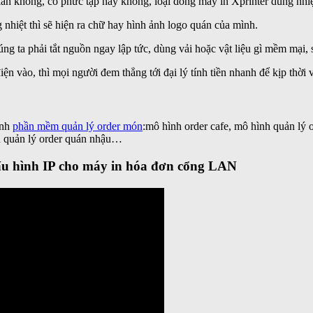
ản không, có phức tạp hay không, loại dòng máy in Xprinter dùng nhi
 nhiệt thì sẽ hiện ra chữ hay hình ảnh logo quán của mình.
ng ta phải tắt nguồn ngay lập tức, dùng vải hoặc vật liệu gì mềm mại, 
vào, thì mọi người đem thẳng tới đại lý tính tiền nhanh để kịp thời v
ình
phần mềm quản lý order món
:mô hình order cafe, mô hình quản lý 
ình quản lý order quán nhậu…
cấu hình IP cho máy in hóa đơn cổng LAN