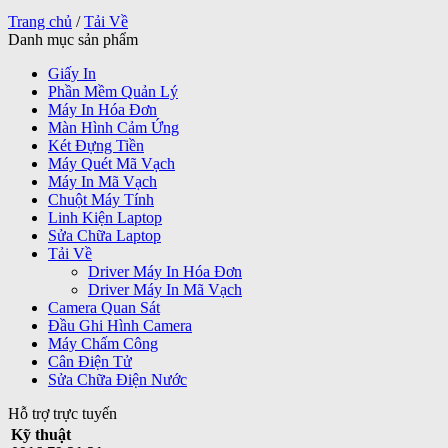
Trang chủ
/
Tải Về
Danh mục sản phẩm
Giấy In
Phần Mềm Quản Lý
Máy In Hóa Đơn
Màn Hình Cảm Ứng
Két Đựng Tiền
Máy Quét Mã Vạch
Máy In Mã Vạch
Chuột Máy Tính
Linh Kiện Laptop
Sửa Chữa Laptop
Tải Về
Driver Máy In Hóa Đơn
Driver Máy In Mã Vạch
Camera Quan Sát
Đầu Ghi Hình Camera
Máy Chấm Công
Cân Điện Tử
Sửa Chữa Điện Nước
Hỗ trợ trực tuyến
Kỹ thuật