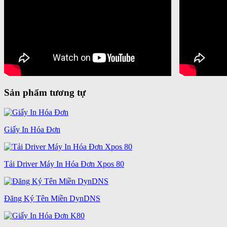
Sản phẩm tương tự
Giấy In Hóa Đơn
Tải Driver Máy In Hóa Đơn Xpos 80
Đăng Ký Tên Miền DynDNS