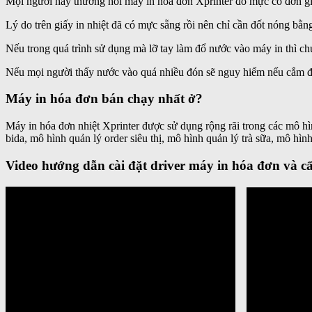
Mọi người hay thường hỏi máy in hóa đơn Xprinter đổ mực có đơn gi
Lý do trên giấy in nhiệt đã có mực sẵng rồi nên chỉ cần đốt nóng bằng
Nếu trong quá trình sử dụng mà lỡ tay làm đổ nước vào máy in thì chú
Nếu mọi người thấy nước vào quá nhiều đón sẽ nguy hiểm nếu cắm điện 
Máy in hóa đơn bán chạy nhất ở?
Máy in hóa đơn nhiệt Xprinter được sử dụng rộng rãi trong các mô h
bida, mô hình quản lý order siêu thị, mô hình quản lý trà sữa, mô h
Video hướng dẫn cài đặt driver máy in hóa đơn và 