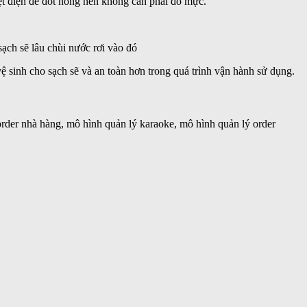
ệt điện để đốt nóng nên không cần phải đổ mực.
sạch sẽ lâu chùi nước rơi vào đó
ệ sinh cho sạch sẽ và an toàn hơn trong quá trình vận hành sử dụng.
order nhà hàng, mô hình quản lý karaoke, mô hình quản lý order