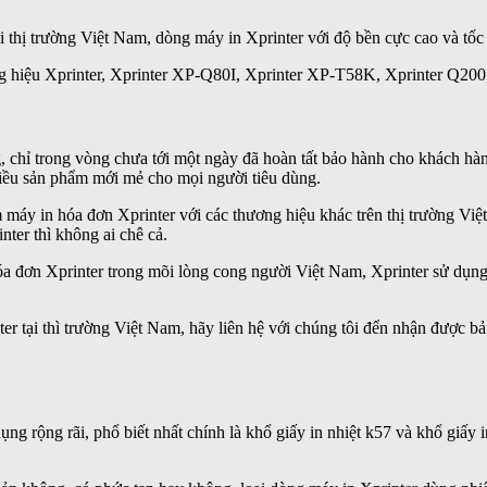
tại thị trường Việt Nam, dòng máy in Xprinter với độ bền cực cao và tốc
ng hiệu Xprinter, Xprinter XP-Q80I, Xprinter XP-T58K, Xprinter Q20
chỉ trong vòng chưa tới một ngày đã hoàn tất bảo hành cho khách hàng,
hiều sản phẩm mới mẻ cho mọi người tiêu dùng.
máy in hóa đơn Xprinter với các thương hiệu khác trên thị trường Việ
nter thì không ai chê cả.
óa đơn Xprinter trong mõi lòng cong người Việt Nam, Xprinter sử dụ
ter tại thì trường Việt Nam, hãy liên hệ với chúng tôi đển nhận được b
ng rộng rãi, phổ biết nhất chính là khổ giấy in nhiệt k57 và khổ giấy i