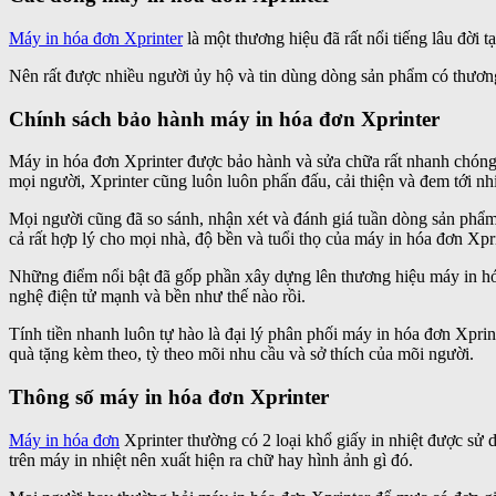
Máy in hóa đơn Xprinter
là một thương hiệu đã rất nổi tiếng lâu đời 
Nên rất được nhiều người ủy hộ và tin dùng dòng sản phẩm có thươ
Chính sách bảo hành máy in hóa đơn Xprinter
Máy in hóa đơn Xprinter được bảo hành và sửa chữa rất nhanh chóng, 
mọi người, Xprinter cũng luôn luôn phấn đấu, cải thiện và đem tới n
Mọi người cũng đã so sánh, nhận xét và đánh giá tuần dòng sản phẩm 
cả rất hợp lý cho mọi nhà, độ bền và tuổi thọ của máy in hóa đơn Xpri
Những điểm nổi bật đã gốp phần xây dựng lên thương hiệu máy in h
nghệ điện tử mạnh và bền như thế nào rồi.
Tính tiền nhanh luôn tự hào là đại lý phân phối máy in hóa đơn Xprin
quà tặng kèm theo, tỳ theo mõi nhu cầu và sở thích của mõi người.
Thông số máy in hóa đơn Xprinter
Máy in hóa đơn
Xprinter thường có 2 loại khổ giấy in nhiệt được sử dụ
trên máy in nhiệt nên xuất hiện ra chữ hay hình ảnh gì đó.