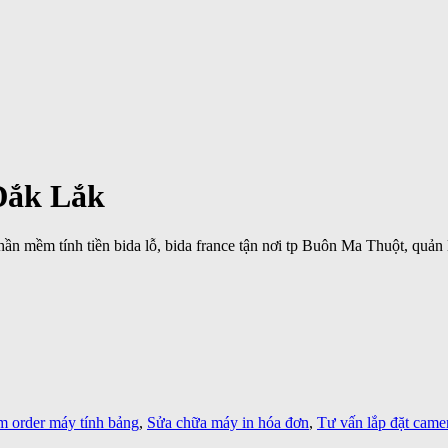
Đắk Lắk
phần mềm tính tiền bida lỗ, bida france tận nơi tp Buôn Ma Thuột, quả
 order máy tính bảng
,
Sửa chữa máy in hóa đơn
,
Tư vấn lắp đặt came