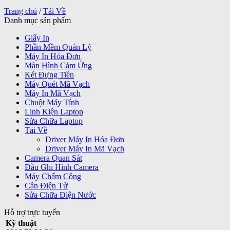
Trang chủ
/
Tải Về
Danh mục sản phẩm
Giấy In
Phần Mềm Quản Lý
Máy In Hóa Đơn
Màn Hình Cảm Ứng
Két Đựng Tiền
Máy Quét Mã Vạch
Máy In Mã Vạch
Chuột Máy Tính
Linh Kiện Laptop
Sửa Chữa Laptop
Tải Về
Driver Máy In Hóa Đơn
Driver Máy In Mã Vạch
Camera Quan Sát
Đầu Ghi Hình Camera
Máy Chấm Công
Cân Điện Tử
Sửa Chữa Điện Nước
Hỗ trợ trực tuyến
Kỹ thuật