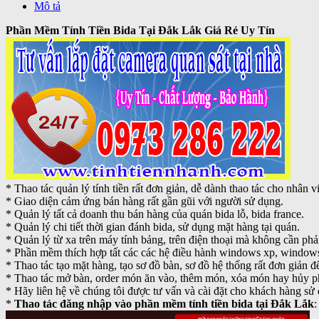
Mô tả
Phần Mềm Tính Tiền Bida Tại Đắk Lắk Giá Rẻ Uy Tín
* Thao tác quản lý tính tiền rất đơn giản, dễ dành thao tác cho nhân v
* Giao diện cảm ứng bán hàng rất gần gũi với người sử dụng.
* Quản lý tất cả doanh thu bán hàng của quán bida lỗ, bida france.
* Quản lý chi tiết thời gian đánh bida, sử dụng mặt hàng tại quán.
* Quản lý từ xa trên máy tính bảng, trên điện thoại mà không cần phả
* Phần mềm thích hợp tất các các hệ điều hành windows xp, wind
* Thao tác tạo mặt hàng, tạo sơ đồ bàn, sơ đồ hệ thống rất đơn giản đ
* Thao tác mở bàn, order món ăn vào, thêm món, xóa món hay hủy ph
* Hãy liên hệ về chúng tôi được tư vấn và cài đặt cho khách hàng sử 
*
Thao tác đăng nhập vào phần mềm tính tiền bida tại Đắk Lắk
: