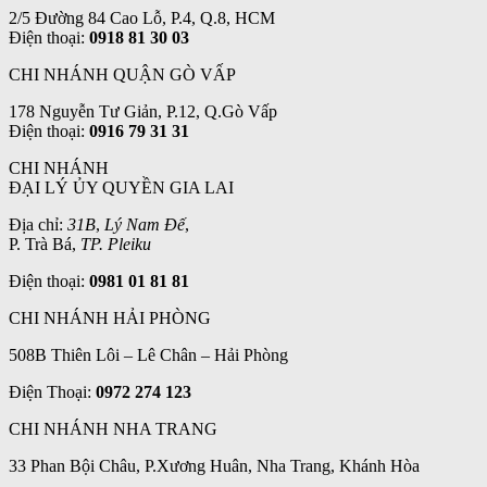
2/5 Đường 84 Cao Lỗ, P.4, Q.8, HCM
Điện thoại:
0918 81 30 03
CHI NHÁNH QUẬN GÒ VẤP
178 Nguyễn Tư Giản, P.12, Q.Gò Vấp
Điện thoại:
0916 79 31 31
CHI NHÁNH
ĐẠI LÝ ỦY QUYỀN GIA LAI
Địa chỉ:
31B
,
Lý Nam Đế
,
P. Trà Bá,
TP. Pleiku
Điện thoại:
0981 01 81 81
CHI NHÁNH HẢI PHÒNG
508B Thiên Lôi – Lê Chân – Hải Phòng
Điện Thoại:
0972 274 123
CHI NHÁNH NHA TRANG
33 Phan Bội Châu, P.Xương Huân, Nha Trang, Khánh Hòa