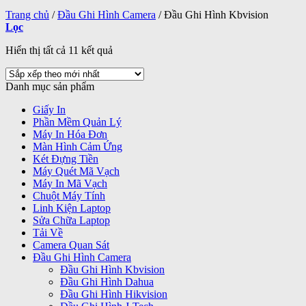
Trang chủ
/
Đầu Ghi Hình Camera
/
Đầu Ghi Hình Kbvision
Lọc
Đã
Hiển thị tất cả 11 kết quả
sắp
xếp
Danh mục sản phẩm
theo
mới
Giấy In
nhất
Phần Mềm Quản Lý
Máy In Hóa Đơn
Màn Hình Cảm Ứng
Két Đựng Tiền
Máy Quét Mã Vạch
Máy In Mã Vạch
Chuột Máy Tính
Linh Kiện Laptop
Sửa Chữa Laptop
Tải Về
Camera Quan Sát
Đầu Ghi Hình Camera
Đầu Ghi Hình Kbvision
Đầu Ghi Hình Dahua
Đầu Ghi Hình Hikvision