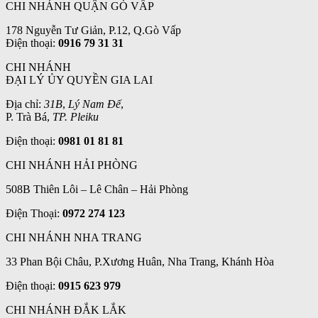
CHI NHÁNH QUẬN GÒ VẤP
178 Nguyễn Tư Giản, P.12, Q.Gò Vấp
Điện thoại:
0916 79 31 31
CHI NHÁNH
ĐẠI LÝ ỦY QUYỀN GIA LAI
Địa chỉ:
31B
,
Lý Nam Đế
,
P. Trà Bá,
TP. Pleiku
Điện thoại:
0981 01 81 81
CHI NHÁNH HẢI PHÒNG
508B Thiên Lôi – Lê Chân – Hải Phòng
Điện Thoại:
0972 274 123
CHI NHÁNH NHA TRANG
33 Phan Bội Châu, P.Xương Huân, Nha Trang, Khánh Hòa
Điện thoại:
0915 623 979
CHI NHÁNH ĐẮK LẮK