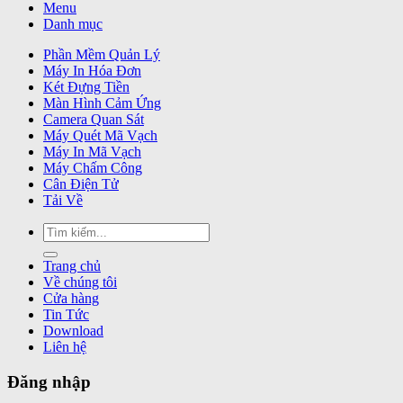
Menu
Danh mục
Phần Mềm Quản Lý
Máy In Hóa Đơn
Két Đựng Tiền
Màn Hình Cảm Ứng
Camera Quan Sát
Máy Quét Mã Vạch
Máy In Mã Vạch
Máy Chấm Công
Cân Điện Tử
Tải Về
Tìm
kiếm:
Trang chủ
Về chúng tôi
Cửa hàng
Tin Tức
Download
Liên hệ
Đăng nhập