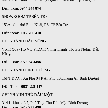
442/1/4/16 Bình Giã, Phường Nguyễn An Ninh, Tp.Vũng Tàu
Điện thoại:
0944 344 874
SHOWROOM TP.BẾN TRE
153A, khu phố Bình Khởi, P.6, TP.Bến Tre
Điện thoại:
0917 700 410
CHI NHÁNH ĐẮC NÔNG
Vòng Xoay Hồ Vịt, Phường Nghĩa Thành, TP. Gia Nghĩa, Đắk
Nông
Điện thoại:
0973 24 3456
CHI NHÁNH BÌNH DƯƠNG
168/1 Đường An Phú 04-P.An Phú-TX.Thuận An-Bình Dương
Điện Thoại:
0931 221 117
CHI NHÁNH THỦ DẦU MỘT
31/111 khu phố 7, Phú Thọ, Thủ Dầu Một, Bình Dương
Điện thoại:
0942 933 490