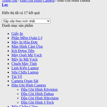
Trang chủ
/
Đầu Ghi Hình Camera
/
Đầu Ghi Hình Dahua
Lọc
Đã
Hiển thị tất cả 17 kết quả
sắp
xếp
Danh mục sản phẩm
theo
mới
Giấy In
nhất
Phần Mềm Quản Lý
Máy In Hóa Đơn
Màn Hình Cảm Ứng
Két Đựng Tiền
Máy Quét Mã Vạch
Máy In Mã Vạch
Chuột Máy Tính
Linh Kiện Laptop
Sửa Chữa Laptop
Tải Về
Camera Quan Sát
Đầu Ghi Hình Camera
Đầu Ghi Hình Kbvision
Đầu Ghi Hình Dahua
Đầu Ghi Hình Hikvision
Đầu Ghi Hình J-Tech
Máy Chấm Công