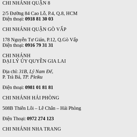
CHI NHÁNH QUẬN 8
2/5 Đường 84 Cao Lỗ, P.4, Q.8, HCM
Điện thoại:
0918 81 30 03
CHI NHÁNH QUẬN GÒ VẤP
178 Nguyễn Tư Giản, P.12, Q.Gò Vấp
Điện thoại:
0916 79 31 31
CHI NHÁNH
ĐẠI LÝ ỦY QUYỀN GIA LAI
Địa chỉ:
31B
,
Lý Nam Đế
,
P. Trà Bá,
TP. Pleiku
Điện thoại:
0981 01 81 81
CHI NHÁNH HẢI PHÒNG
508B Thiên Lôi – Lê Chân – Hải Phòng
Điện Thoại:
0972 274 123
CHI NHÁNH NHA TRANG