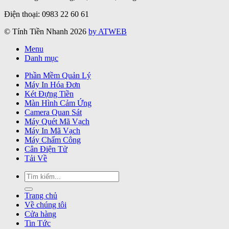
Điện thoại: 0983 22 60 61
© Tính Tiền Nhanh 2026
by ATWEB
Menu
Danh mục
Phần Mềm Quản Lý
Máy In Hóa Đơn
Két Đựng Tiền
Màn Hình Cảm Ứng
Camera Quan Sát
Máy Quét Mã Vạch
Máy In Mã Vạch
Máy Chấm Công
Cân Điện Tử
Tải Về
Tìm
kiếm:
Trang chủ
Về chúng tôi
Cửa hàng
Tin Tức