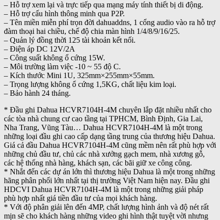
– Hỗ trợ xem lại và trực tiếp qua mạng máy tính thiết bị di động.
– Hỗ trợ cấu hình thông minh qua P2P.
– Tên miền miễn phí trọn đời dahuaddns, 1 cổng audio vào ra hỗ trợ
đàm thoại hai chiều, chế độ chia màn hình 1/4/8/9/16/25.
– Quản lý đồng thời 125 tài khoản kết nối.
– Điện áp DC 12V/2A
– Công suất không ổ cứng 15W.
– Môi trường làm việc -10 ~ 55 độ C.
– Kích thước Mini 1U, 325mm×255mm×55mm.
– Trọng lượng không ổ cứng 1,5KG, chất liệu kim loại.
– Bảo hành 24 tháng.
* Đầu ghi Dahua HCVR7104H-4M chuyên lắp đặt nhiều nhất cho
các tòa nhà chung cư cao tầng tại TPHCM, Bình Định, Gia Lai,
Nha Trang, Vũng Tàu… Dahua HCVR7104H-4M là một trong
những loại đầu ghi cao cấp dạng tầng trung của thương hiệu Dahua.
Giá cả đầu Dahua HCVR7104H-4M cũng mềm nên rất phù hợp với
những chủ đầu tư, chủ các nhà xưởng gạch mem, nhà xương gỗ,
các hệ thống nhà hàng, khách sạn, các bãi giữ xe công công.
* Nhắt đến các dự án lớn thì thương hiệu Dahua là một trong những
hãng phân phối lớn nhất tại thị trường Việt Nam hiện nay. Đầu ghi
HDCVI Dahua HCVR7104H-4M là một trong những giải pháp
phù hợp nhất giá tiền đầu tư của mọi khách hàng.
* Với độ phân giải lên đến 4MP, chất lượng hình ảnh và độ nét rất
mịn sẽ cho khách hàng những video ghi hình thật tuyệt vời nhưng