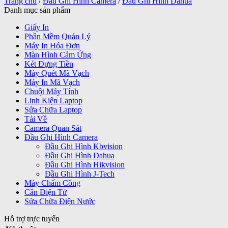
Trang chủ
/
Đầu Ghi Hình Camera
/
Đầu Ghi Hình Dahua
Danh mục sản phẩm
Giấy In
Phần Mềm Quản Lý
Máy In Hóa Đơn
Màn Hình Cảm Ứng
Két Đựng Tiền
Máy Quét Mã Vạch
Máy In Mã Vạch
Chuột Máy Tính
Linh Kiện Laptop
Sửa Chữa Laptop
Tải Về
Camera Quan Sát
Đầu Ghi Hình Camera
Đầu Ghi Hình Kbvision
Đầu Ghi Hình Dahua
Đầu Ghi Hình Hikvision
Đầu Ghi Hình J-Tech
Máy Chấm Công
Cân Điện Tử
Sửa Chữa Điện Nước
Hỗ trợ trực tuyến