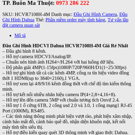
TP. Buôn Ma Thuột:
0973 286 222
SKU:
HCVR7108H-4M
Danh mục:
Đầu Ghi Hình Camera
,
Đầu
Ghi Hình Dahua
Thẻ:
Phần mềm order máy tính bảng
,
Tư vấn lắp
đặt camera quan sát
Mô tả
Đầu Ghi Hình HDCVI Dahua HCVR7108H-4M Giá Rẻ Nhất
– Đầu ghi hình 8 kênh.
– Hỗ trợ camera HDCVI/Analog/IP.
– Chuẩn nén hình ảnh H264+/H.264 với hai luồng dữ liệu.
– Độ phân giải 4MP(1-15fps)1080P/720P/960H/D1(1~25/30fps)
– Hỗ trợ ghi hình tất cả các kênh 4MP, cổng ra tín hiệu video đồng
thời 1 HDMI(up to 3840×2160),1 VGA.
– Hỗ trợ xem lại 4/8/9/16 kênh đồng thời với chế độ tìm kiếm thông
minh.
– Hỗ trợ kết nối nhiều nhãn hiệu camera IP(4+2,8+4,16+8).
– Hỗ trợ lên đến camera 5MP với chuẩn tương tích Onvif 2.4.
– Hỗ trợ 1 ổ cứng 6TB, 2 cổng usd 2.0 và 3.0, 1 cổng mạng1 RJ-45
Port (1000M), RS485.
– Các tính năng thông minh phát hiện vượt rào, phát hiện xâm nhập,
cảnh báo mất đồ, cảnh báo quê đồ, nhận diện khuôn mặt, kết nối
máy tính tiền siêu thị.
– Hỗ trợ điều kiển quay quét 3D thông minh với giao thức Dahua.