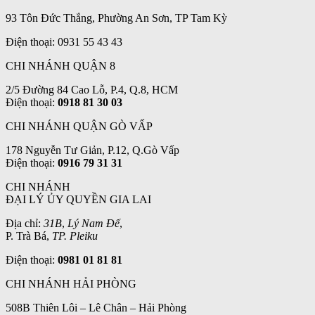
93 Tôn Đức Thắng, Phường An Sơn, TP Tam Kỳ
Điện thoại: 0931 55 43 43
CHI NHÁNH QUẬN 8
2/5 Đường 84 Cao Lỗ, P.4, Q.8, HCM
Điện thoại:
0918 81 30 03
CHI NHÁNH QUẬN GÒ VẤP
178 Nguyễn Tư Giản, P.12, Q.Gò Vấp
Điện thoại:
0916 79 31 31
CHI NHÁNH
ĐẠI LÝ ỦY QUYỀN GIA LAI
Địa chỉ:
31B
,
Lý Nam Đế
,
P. Trà Bá,
TP. Pleiku
Điện thoại:
0981 01 81 81
CHI NHÁNH HẢI PHÒNG
508B Thiên Lôi – Lê Chân – Hải Phòng