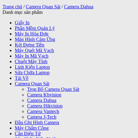
Trang chủ
/
Camera Quan Sát
/
Camera Dahua
Danh mục sản phẩm
Giấy In
Phần Mềm Quản Lý
Máy In Hóa Đơn
Màn Hình Cảm Ứng
Két Đựng Tiền
Máy Quét Mã Vạch
Máy In Mã Vạch
Chuột Máy Tính
Linh Kiện Laptop
Sửa Chữa Laptop
Tải Về
Camera Quan Sát
Trọn Bộ Camera Quan Sát
Camera Kbvision
Camera Dahua
Camera Hikvision
Camera Vantech
Camera J-Tech
Đầu Ghi Hình Camera
Máy Chấm Công
Cân Điện Tử