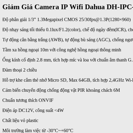
Giảm Giá Camera IP Wifi Dahua DH-IPC
Độ phân giải 1/3” 1.3Megapixel CMOS 25/30fps@1.3P(1280×960)
Độ nhạy sáng tối thiểu 0.1lux/F1.2(color), chế độ ngày đêm(ICR)
Tự động cân bằng trắng (AWB), tự động bù sáng (AGC), chống ngượ
Tầm xa hồng ngoại 10m với công nghệ hồng ngoại thông minh
Ống kính cố định 2.8 mm, tích hợp míc và loa với chuẩn âm thanh G
Đàm thoại 2 chiều
Hỗ trợ khe cắm thẻ nhớ Micro SD, Max 64GB, tích hợp 2,4GHz Wi-
Cảm biến chuyển động chống động vật PIR khoảng chách 6M
Chuẩn tương thích ONVIF
Điện áp DC12V, công suất <4W
Chất liệu vỏ plastic
Môi trường làm việc từ -30°C~+60°C