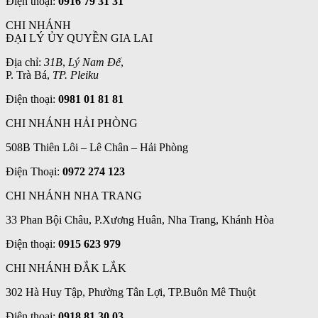
Điện thoại:
0916 79 31 31
CHI NHÁNH
ĐẠI LÝ ỦY QUYỀN GIA LAI
Địa chỉ:
31B
,
Lý Nam Đế
,
P. Trà Bá,
TP. Pleiku
Điện thoại:
0981 01 81 81
CHI NHÁNH HẢI PHÒNG
508B Thiên Lôi – Lê Chân – Hải Phòng
Điện Thoại:
0972 274 123
CHI NHÁNH NHA TRANG
33 Phan Bội Châu, P.Xương Huân, Nha Trang, Khánh Hòa
Điện thoại:
0915 623 979
CHI NHÁNH ĐẮK LẮK
302 Hà Huy Tập, Phường Tân Lợi, TP.Buôn Mê Thuột
Điện thoại:
0918 81 30 03