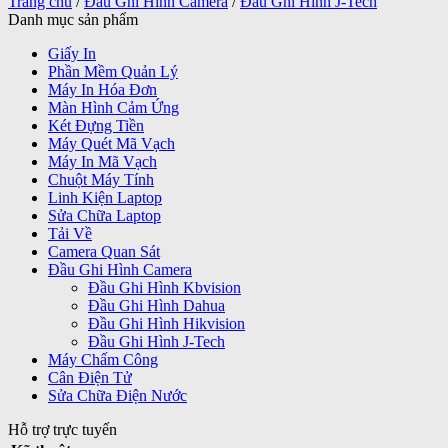
Trang chủ
/
Đầu Ghi Hình Camera
/
Đầu Ghi Hình J-Tech
Danh mục sản phẩm
Giấy In
Phần Mềm Quản Lý
Máy In Hóa Đơn
Màn Hình Cảm Ứng
Két Đựng Tiền
Máy Quét Mã Vạch
Máy In Mã Vạch
Chuột Máy Tính
Linh Kiện Laptop
Sửa Chữa Laptop
Tải Về
Camera Quan Sát
Đầu Ghi Hình Camera
Đầu Ghi Hình Kbvision
Đầu Ghi Hình Dahua
Đầu Ghi Hình Hikvision
Đầu Ghi Hình J-Tech
Máy Chấm Công
Cân Điện Tử
Sửa Chữa Điện Nước
Hỗ trợ trực tuyến