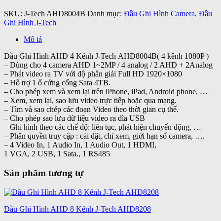
SKU:
J-Tech AHD8004B
Danh mục:
Đầu Ghi Hình Camera
,
Đầu
Ghi Hình J-Tech
Mô tả
Đầu Ghi Hình AHD 4 Kênh J-Tech AHD8004B( 4 kênh 1080P )
– Dùng cho 4 camera AHD 1~2MP / 4 analog / 2 AHD + 2Analog
– Phát video ra TV với độ phân giải Full HD 1920×1080
– Hổ trợ 1 ổ cứng cổng Sata 4TB.
– Cho phép xem và xem lại trên iPhone, iPad, Android phone, …
– Xem, xem lại, sao lưu video trực tiếp hoặc qua mạng.
– Tìm và sao chép các đoạn Video theo thời gian cụ thể.
– Cho phép sao lưu dữ liệu video ra đĩa USB
– Ghi hình theo các chế độ: liên tục, phát hiện chuyển động, …
– Phân quyền truy cập : cài đặt, chỉ xem, giới hạn số camera, ….
– 4 Video In, 1 Audio In, 1 Audio Out, 1 HDMI,
1 VGA, 2 USB, 1 Sata., 1 RS485
Sản phẩm tương tự
Đầu Ghi Hình AHD 8 Kênh J-Tech AHD8208