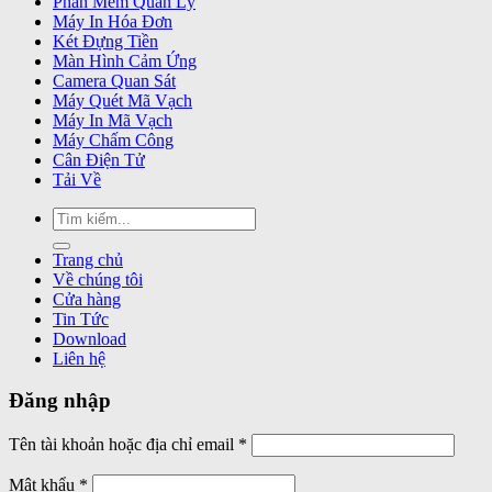
Phần Mềm Quản Lý
Máy In Hóa Đơn
Két Đựng Tiền
Màn Hình Cảm Ứng
Camera Quan Sát
Máy Quét Mã Vạch
Máy In Mã Vạch
Máy Chấm Công
Cân Điện Tử
Tải Về
Tìm
kiếm:
Trang chủ
Về chúng tôi
Cửa hàng
Tin Tức
Download
Liên hệ
Đăng nhập
Bắt
Tên tài khoản hoặc địa chỉ email
*
buộc
Bắt
Mật khẩu
*