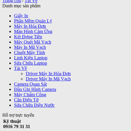
Trang chủ
/
Tải Về
Danh mục sản phẩm
Giấy In
Phần Mềm Quản Lý
Máy In Hóa Đơn
Màn Hình Cảm Ứng
Két Đựng Tiền
Máy Quét Mã Vạch
Máy In Mã Vạch
Chuột Máy Tính
Linh Kiện Laptop
Sửa Chữa Laptop
Tải Về
Driver Máy In Hóa Đơn
Driver Máy In Mã Vạch
Camera Quan Sát
Đầu Ghi Hình Camera
Máy Chấm Công
Cân Điện Tử
Sửa Chữa Điện Nước
Hỗ trợ trực tuyến
Kỹ thuật
0916 79 31 31