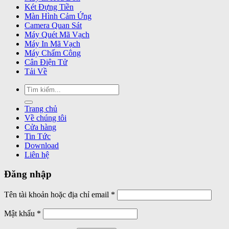
Két Đựng Tiền
Màn Hình Cảm Ứng
Camera Quan Sát
Máy Quét Mã Vạch
Máy In Mã Vạch
Máy Chấm Công
Cân Điện Tử
Tải Về
Tìm
kiếm:
Trang chủ
Về chúng tôi
Cửa hàng
Tin Tức
Download
Liên hệ
Đăng nhập
Bắt
Tên tài khoản hoặc địa chỉ email
*
buộc
Bắt
Mật khẩu
*
buộc