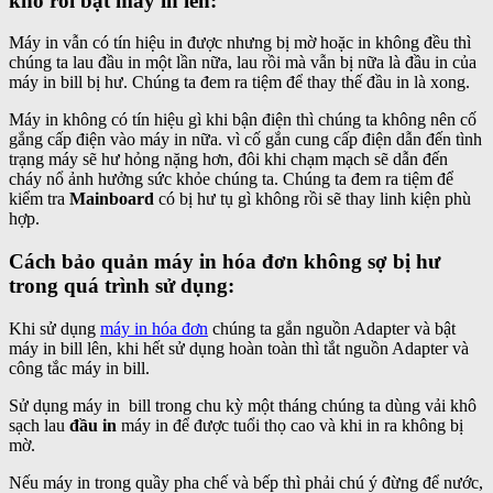
khô rồi bật máy in lên:
Máy in vẫn có tín hiệu in được nhưng bị mờ hoặc in không đều thì
chúng ta lau đầu in một lần nữa, lau rồi mà vẫn bị nữa là đầu in của
máy in bill bị hư. Chúng ta đem ra tiệm để thay thế đầu in là xong.
Máy in không có tín hiệu gì khi bận điện thì chúng ta không nên cố
gắng cấp điện vào máy in nữa. vì cố gắn cung cấp điện dẫn đến tình
trạng máy sẽ hư hỏng nặng hơn, đôi khi chạm mạch sẽ dẫn đến
cháy nổ ảnh hưởng sức khỏe chúng ta. Chúng ta đem ra tiệm để
kiểm tra
Mainboard
có bị hư tụ gì không rồi sẽ thay linh kiện phù
hợp.
Cách bảo quản máy in hóa đơn không sợ bị hư
trong quá trình sử dụng:
Khi sử dụng
máy in hóa đơn
chúng ta gắn nguồn Adapter và bật
máy in bill lên, khi hết sử dụng hoàn toàn thì tắt nguồn Adapter và
công tắc máy in bill.
Sử dụng máy in bill trong chu kỳ một tháng chúng ta dùng vải khô
sạch lau
đầu in
máy in để được tuổi thọ cao và khi in ra không bị
mờ.
Nếu máy in trong quầy pha chế và bếp thì phải chú ý đừng để nước,