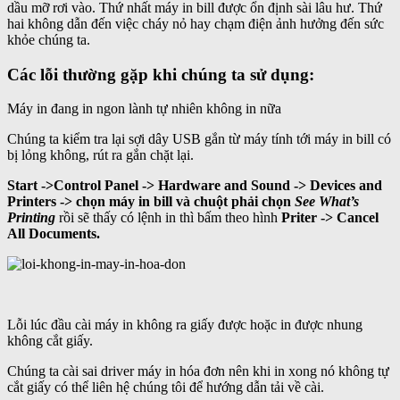
dầu mỡ rơi vào. Thứ nhất máy in bill được ổn định sài lâu hư. Thứ
hai không dẫn đến việc cháy nỏ hay chạm điện ảnh hưởng đến sức
khỏe chúng ta.
Các lỗi thường gặp khi chúng ta sử dụng:
Máy in đang in ngon lành tự nhiên không in nữa
Chúng ta kiểm tra lại sợi dây USB gắn từ máy tính tới máy in bill có
bị lỏng không, rút ra gắn chặt lại.
Start ->Control Panel -> Hardware and Sound -> Devices and
Printers -> chọn máy in bill và chuột phải chọn
See What’s
Printing
rồi sẽ thấy có lệnh in thì bấm theo hình
Priter -> Cancel
All Documents.
Lỗi lúc đầu cài máy in không ra giấy được hoặc in được nhung
không cắt giấy.
Chúng ta cài sai driver máy in hóa đơn nên khi in xong nó không tự
cắt giấy có thể liên hệ chúng tôi để hướng dẫn tải về cài.