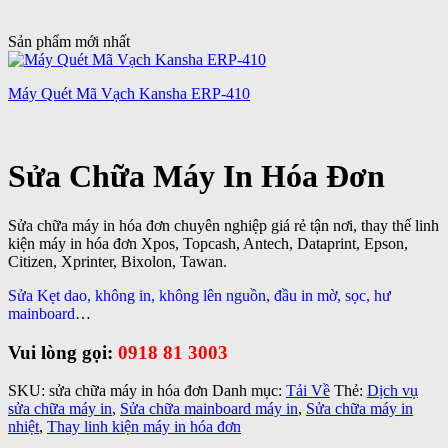
Sản phẩm mới nhất
Máy Quét Mã Vạch Kansha ERP-410
Sửa Chữa Máy In Hóa Đơn
Sửa chữa máy in hóa đơn chuyên nghiệp giá rẻ tận nơi, thay thế linh
kiện máy in hóa đơn Xpos, Topcash, Antech, Dataprint, Epson,
Citizen, Xprinter, Bixolon, Tawan.
Sửa Kẹt dao, không in, không lên nguồn, đầu in mờ, sọc, hư
mainboard
…
Vui lòng gọi:
0918 81 3003
SKU:
sửa chữa máy in hóa đơn
Danh mục:
Tải Về
Thẻ:
Dịch vụ
sửa chữa máy in
,
Sửa chữa mainboard máy in
,
Sửa chữa máy in
nhiệt
,
Thay linh kiện máy in hóa đơn